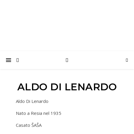
Arrotini Val Resia
Comitato Associativo Monumento all’Arrotino APS
ALDO DI LENARDO
Aldo Di Lenardo
Nato a Resia nel 1935
Casato ŠAŠA