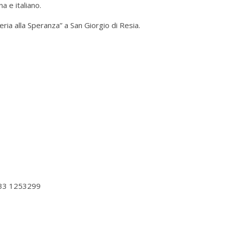
a e italiano.
ria alla Speranza” a San Giorgio di Resia.
9 333 1253299