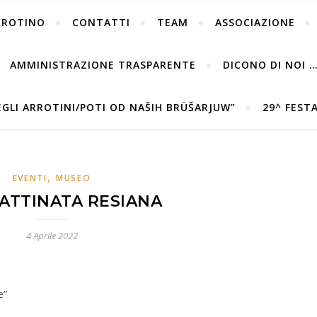
RROTINO
CONTATTI
TEAM
ASSOCIAZIONE
AMMINISTRAZIONE TRASPARENTE
DICONO DI NOI 
DEGLI ARROTINI/POTI OD NAŠIH BRÜŠARJUW”
29^ FEST
,
EVENTI
MUSEO
ATTINATA RESIANA
4 Aprile 2022
e”